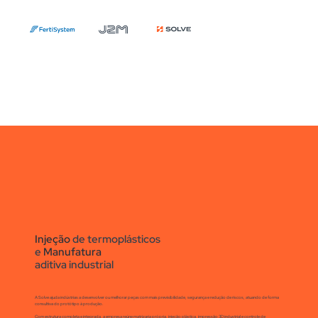
Injeção
de termoplásticos
e
Manufatura
aditiva industrial
A Solve ajuda indústrias a desenvolver ou melhorar peças com mais previsibilidade, segurança e redução de riscos, atuando de forma
consultiva do protótipo à produção.
Com estrutura completa e integrada, a empresa reúne matrizaria própria, injeção plástica, impressão 3D industrial e controle de