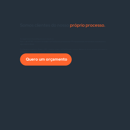
Somos clientes do nosso
próprio processo.
A origem da Solve está ligada a produção do
Auto-Lub AP NG, dosador de adubo da FertiSystem presente em 95% das indústrias de máquinas e implementos
agrícolas do Brasil.
Por fazermos parte do Grupo J2M, o mesmo grupo da FertiSystem, somos clientes do nosso próprio processo e
entendemos, na prática, as dores, exigências e desafios da indústria.
Quero um orçamento